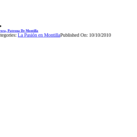
ora, Patrona De Montilla
tegories:
La Pasión en Montilla
Published On: 10/10/2010