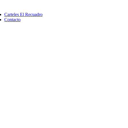
Saltar
ggle
al
vigation
Carteles El Recuadro
contenido
Contacto