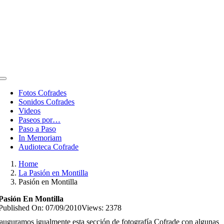
Toggle
Navigation
Fotos Cofrades
Sonidos Cofrades
Videos
Paseos por…
Paso a Paso
In Memoriam
Audioteca Cofrade
Home
La Pasión en Montilla
Pasión en Montilla
Pasión En Montilla
Published On: 07/09/2010
Views: 2378
auguramos igualmente esta sección de fotografía Cofrade con algunas