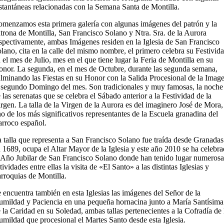
stantáneas relacionadas con la Semana Santa de Montilla.
menzamos esta primera galería con algunas imágenes del patrón y la
trona de Montilla, San Francisco Solano y Ntra. Sra. de la Aurora
spectivamente, ambas Imágenes residen en la Iglesia de San Francisco
lano, cita en la calle del mismo nombre, el primero celebra su Festivid
 el mes de Julio, mes en el que tiene lugar la Feria de Montilla en su
nor. La segunda, en el mes de Octubre, durante las segunda semana,
lminando las Fiestas en su Honor con la Salida Procesional de la Imag
 segundo Domingo del mes. Son tradicionales y muy famosas, la noche
 las serenatas que se celebra el Sábado anterior a la Festividad de la
rgen. La talla de la Virgen de la Aurora es del imaginero José de Mora,
o de los más significativos representantes de la Escuela granadina del
rroco español.
 talla que representa a San Francisco Solano fue traída desde Granadas
 1689, ocupa el Altar Mayor de la Iglesia y este año 2010 se ha celebr
 Año Jubilar de San Francisco Solano donde han tenido lugar numerosa
tividades entre ellas la visita de «El Santo» a las distintas Iglesias y
rroquias de Montilla.
 encuentra también en esta Iglesias las imágenes del Señor de la
mildad y Paciencia en una pequeña hornacina junto a María Santísima
 la Caridad en su Soledad, ambas tallas pertenecientes a la Cofradía de 
mildad que procesional el Martes Santo desde esta Iglesia.