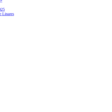
s»
025
e Linares