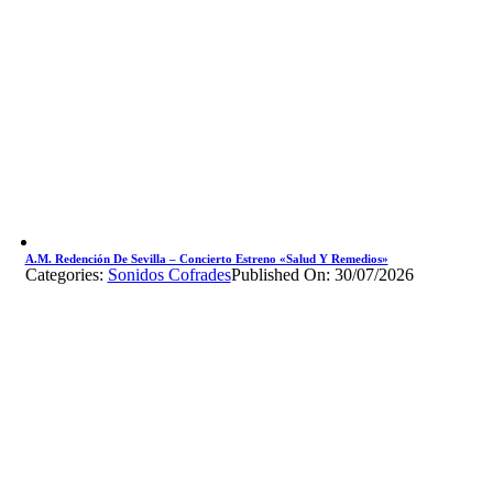
A.M. Redención De Sevilla – Concierto Estreno «Salud Y Remedios»
Categories:
Sonidos Cofrades
Published On: 30/07/2026