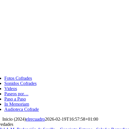
ggle
vigation
Fotos Cofrades
Sonidos Cofrades
Videos
Paseos por…
Paso a Paso
In Memoriam
Audioteca Cofrade
Inicio (2024)
elrecuadro
2026-02-19T16:57:58+01:00
edades