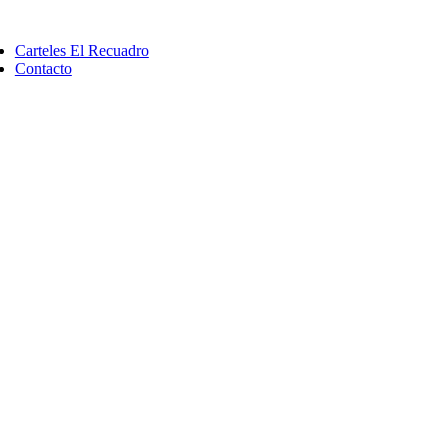
Saltar
ggle
al
vigation
Carteles El Recuadro
contenido
Contacto