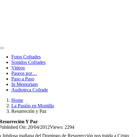
Toggle
Navigation
Fotos Cofrades
Sonidos Cofrades
Videos
Paseos por…
Paso a Paso
In Memoriam
Audioteca Cofrade
Home
La Pasión en Montilla
Resurreción y Paz
Resurreción Y Paz
Published On: 20/04/2012
Views: 2294
 Jubilosa mañana del Domingo de Resurrección nos traida a Cristo