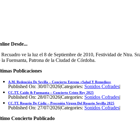
line Desde...
 Recuadro ve la luz el 8 de Septiembre de 2010, Festividad de Ntra. Sr
 la Fuensanta, Patrona de la Ciudad de Córdoba.
timas Publicaciones
A.M. Redención De Sevilla – Concierto Estreno «Salud Y Remedios»
Published On: 30/07/2026
|
Categories:
Sonidos Cofrades
|
CC.TT. Caído & Fuensanta – Concierto Cristo Rey 2025
Published On: 28/07/2026
|
Categories:
Sonidos Cofrades
|
CC.TT. Rosario De Cádiz – Procesión Virgen Del Rosario Sevilla 2025
Published On: 27/07/2026
|
Categories:
Sonidos Cofrades
|
ltimo Concierto Publicado