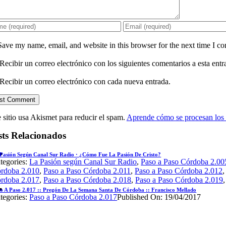
Save my name, email, and website in this browser for the next time I c
Recibir un correo electrónico con los siguientes comentarios a esta entr
Recibir un correo electrónico con cada nueva entrada.
 sitio usa Akismet para reducir el spam.
Aprende cómo se procesan los 
sts Relacionados
Pasión Según Canal Sur Radio · ¿Cómo Fue La Pasión De Cristo?
tegories:
La Pasión según Canal Sur Radio
,
Paso a Paso Córdoba 2.00
rdoba 2.010
,
Paso a Paso Córdoba 2.011
,
Paso a Paso Córdoba 2.012
rdoba 2.017
,
Paso a Paso Córdoba 2.018
,
Paso a Paso Córdoba 2.019
o A Paso 2.017 :: Pregón De La Semana Santa De Córdoba :: Francisco Mellado
tegories:
Paso a Paso Córdoba 2.017
Published On: 19/04/2017