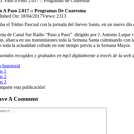
Paso a Paso 2.017 :: Programas de Cuaresma
o A Paso 2.017 :: Programas De Cuaresma
lished On: 18/04/2017
Views: 2313
 el Triduo Pascual con la jornada del Jueves Santo, en un nuevo día en
ama de Canal Sur Radio “Paso a Paso” dirigido por J. Antonio Luque c
n, abarca en sus transmisiones toda la Semana Santa culminando con 
n toda la actualidad cofrade en este tiempo previo a la Semana Mayor.
 sonidos recogidos y grabados en mp3 digitalmente a través de la web
 Inaugural
s 1
s 2
s 3
mparte esta publicación!
ave A Comment
mment