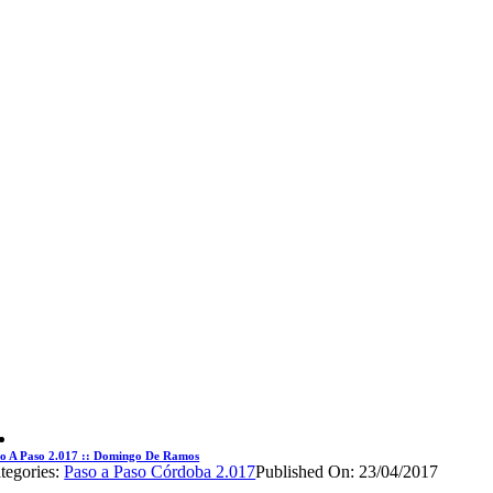
o A Paso 2.017 :: Domingo De Ramos
tegories:
Paso a Paso Córdoba 2.017
Published On: 23/04/2017