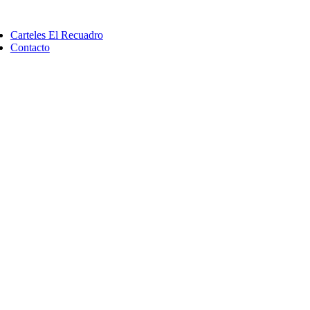
Saltar
ggle
al
vigation
Carteles El Recuadro
contenido
Contacto