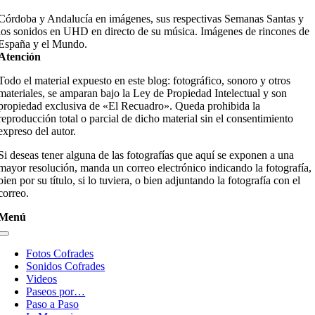
Córdoba y Andalucía en imágenes, sus respectivas Semanas Santas y
los sonidos en UHD en directo de su música. Imágenes de rincones de
España y el Mundo.
Atención
Todo el material expuesto en este blog: fotográfico, sonoro y otros
materiales, se amparan bajo la Ley de Propiedad Intelectual y son
propiedad exclusiva de «El Recuadro». Queda prohibida la
reproducción total o parcial de dicho material sin el consentimiento
expreso del autor.
Si deseas tener alguna de las fotografías que aquí se exponen a una
mayor resolución, manda un correo electrónico indicando la fotografía,
bien por su título, si lo tuviera, o bien adjuntando la fotografía con el
correo.
Menú
Toggle
Navigation
Fotos Cofrades
Sonidos Cofrades
Videos
Paseos por…
Paso a Paso