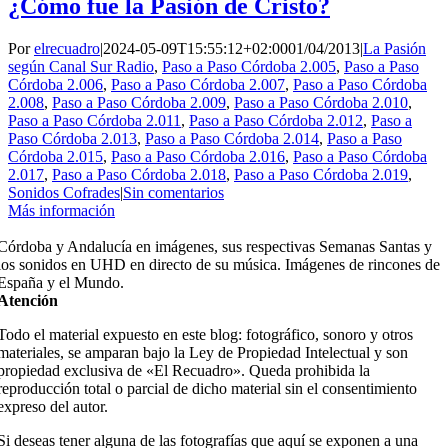
¿Cómo fue la Pasión de Cristo?
Por
elrecuadro
|
2024-05-09T15:55:12+02:00
01/04/2013
|
La Pasión
según Canal Sur Radio
,
Paso a Paso Córdoba 2.005
,
Paso a Paso
Córdoba 2.006
,
Paso a Paso Córdoba 2.007
,
Paso a Paso Córdoba
2.008
,
Paso a Paso Córdoba 2.009
,
Paso a Paso Córdoba 2.010
,
Paso a Paso Córdoba 2.011
,
Paso a Paso Córdoba 2.012
,
Paso a
Paso Córdoba 2.013
,
Paso a Paso Córdoba 2.014
,
Paso a Paso
Córdoba 2.015
,
Paso a Paso Córdoba 2.016
,
Paso a Paso Córdoba
2.017
,
Paso a Paso Córdoba 2.018
,
Paso a Paso Córdoba 2.019
,
Sonidos Cofrades
|
Sin comentarios
Más información
Córdoba y Andalucía en imágenes, sus respectivas Semanas Santas y
los sonidos en UHD en directo de su música. Imágenes de rincones de
España y el Mundo.
Atención
Todo el material expuesto en este blog: fotográfico, sonoro y otros
materiales, se amparan bajo la Ley de Propiedad Intelectual y son
propiedad exclusiva de «El Recuadro». Queda prohibida la
reproducción total o parcial de dicho material sin el consentimiento
expreso del autor.
Si deseas tener alguna de las fotografías que aquí se exponen a una