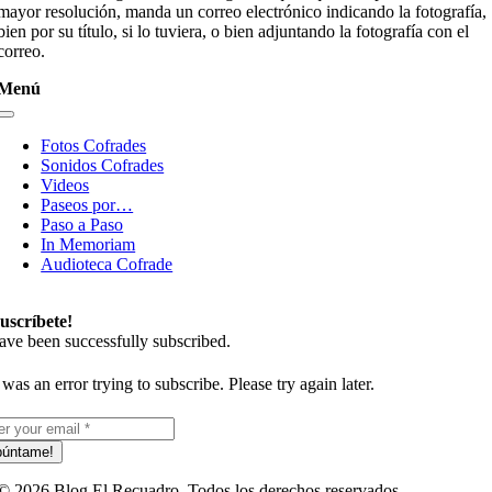
mayor resolución, manda un correo electrónico indicando la fotografía,
bien por su título, si lo tuviera, o bien adjuntando la fotografía con el
correo.
Menú
Toggle
Navigation
Fotos Cofrades
Sonidos Cofrades
Videos
Paseos por…
Paso a Paso
In Memoriam
Audioteca Cofrade
uscríbete!
ave been successfully subscribed.
was an error trying to subscribe. Please try again later.
púntame!
© 2026 Blog El Recuadro. Todos los derechos reservados