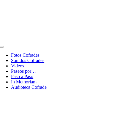
Toggle
Navigation
Fotos Cofrades
Sonidos Cofrades
Videos
Paseos por…
Paso a Paso
In Memoriam
Audioteca Cofrade