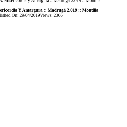
Misericordia y Amargura :: Madrugá 2.019 :: Montilla
ericordia Y Amargura :: Madrugá 2.019 :: Montilla
lished On: 29/04/2019
Views: 2366