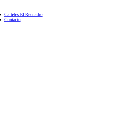
Saltar
ggle
al
vigation
Carteles El Recuadro
contenido
Contacto