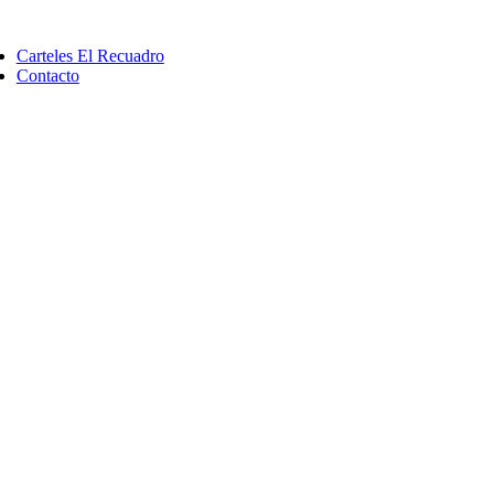
Saltar
ggle
al
vigation
Carteles El Recuadro
contenido
Contacto