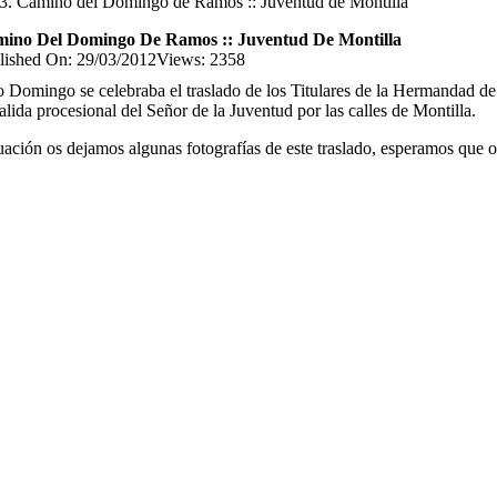
Camino del Domingo de Ramos :: Juventud de Montilla
ino Del Domingo De Ramos :: Juventud De Montilla
lished On: 29/03/2012
Views: 2358
o Domingo se celebraba el traslado de los Titulares de la Hermandad 
salida procesional del Señor de la Juventud por las calles de Montilla.
ación os dejamos algunas fotografías de este traslado, esperamos que o