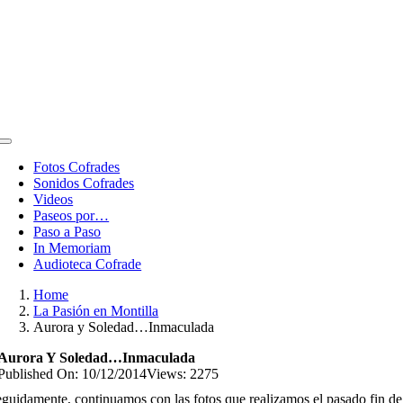
Toggle
Navigation
Fotos Cofrades
Sonidos Cofrades
Videos
Paseos por…
Paso a Paso
In Memoriam
Audioteca Cofrade
Home
La Pasión en Montilla
Aurora y Soledad…Inmaculada
Aurora Y Soledad…Inmaculada
Published On: 10/12/2014
Views: 2275
guidamente, continuamos con las fotos que realizamos el pasado fin de