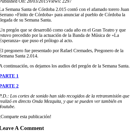
Published On: 28/03/2015
Views: 2297
La Semana Santa de Córdoba 2.015 contó con el afamado torero Juan
Serrano «Finito de Córdoba» para anunciar al pueblo de Córdoba la
llegada de su Semana Santa.
Un pregón que se desarrolló como cada año en el Gran Teatro y que
estuvo precedido por la actuación de la Banda de Música de «La
Esperanza» que puso el prólogo al acto.
El pregonero fue presentado por Rafael Cremades, Pregonero de la
Semana Santa 2.014.
A continuación, os dejamos los audios del pregón de la Semana Santa.
PARTE 1
PARTE 2
P.D.: Los cortes de sonido han sido recogidos de la retransmisión que
realizó en directo Onda Mezquita, y que se pueden ver también en
Youtube.
¡Comparte esta publicación!
Leave A Comment