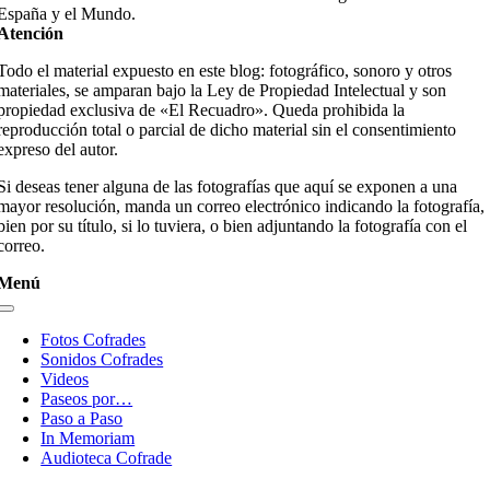
España y el Mundo.
Atención
Todo el material expuesto en este blog: fotográfico, sonoro y otros
materiales, se amparan bajo la Ley de Propiedad Intelectual y son
propiedad exclusiva de «El Recuadro». Queda prohibida la
reproducción total o parcial de dicho material sin el consentimiento
expreso del autor.
Si deseas tener alguna de las fotografías que aquí se exponen a una
mayor resolución, manda un correo electrónico indicando la fotografía,
bien por su título, si lo tuviera, o bien adjuntando la fotografía con el
correo.
Menú
Toggle
Navigation
Fotos Cofrades
Sonidos Cofrades
Videos
Paseos por…
Paso a Paso
In Memoriam
Audioteca Cofrade