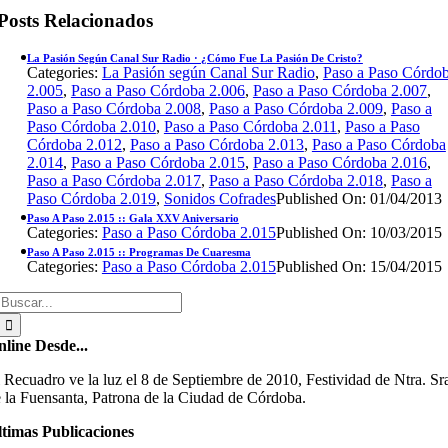
Posts Relacionados
La Pasión Según Canal Sur Radio · ¿Cómo Fue La Pasión De Cristo?
Categories:
La Pasión según Canal Sur Radio
,
Paso a Paso Córdo
2.005
,
Paso a Paso Córdoba 2.006
,
Paso a Paso Córdoba 2.007
,
Paso a Paso Córdoba 2.008
,
Paso a Paso Córdoba 2.009
,
Paso a
Paso Córdoba 2.010
,
Paso a Paso Córdoba 2.011
,
Paso a Paso
Córdoba 2.012
,
Paso a Paso Córdoba 2.013
,
Paso a Paso Córdoba
2.014
,
Paso a Paso Córdoba 2.015
,
Paso a Paso Córdoba 2.016
,
Paso a Paso Córdoba 2.017
,
Paso a Paso Córdoba 2.018
,
Paso a
Paso Córdoba 2.019
,
Sonidos Cofrades
Published On: 01/04/2013
Paso A Paso 2.015 :: Gala XXV Aniversario
Categories:
Paso a Paso Córdoba 2.015
Published On: 10/03/2015
Paso A Paso 2.015 :: Programas De Cuaresma
Categories:
Paso a Paso Córdoba 2.015
Published On: 15/04/2015
Buscar:
line Desde...
 Recuadro ve la luz el 8 de Septiembre de 2010, Festividad de Ntra. Sr
 la Fuensanta, Patrona de la Ciudad de Córdoba.
timas Publicaciones