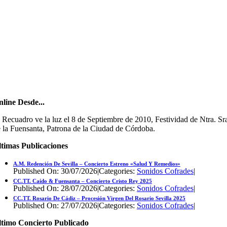
line Desde...
 Recuadro ve la luz el 8 de Septiembre de 2010, Festividad de Ntra. Sr
 la Fuensanta, Patrona de la Ciudad de Córdoba.
timas Publicaciones
A.M. Redención De Sevilla – Concierto Estreno «Salud Y Remedios»
Published On: 30/07/2026
|
Categories:
Sonidos Cofrades
|
CC.TT. Caído & Fuensanta – Concierto Cristo Rey 2025
Published On: 28/07/2026
|
Categories:
Sonidos Cofrades
|
CC.TT. Rosario De Cádiz – Procesión Virgen Del Rosario Sevilla 2025
Published On: 27/07/2026
|
Categories:
Sonidos Cofrades
|
ltimo Concierto Publicado