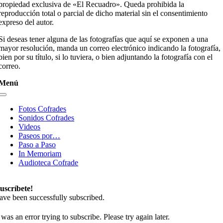
propiedad exclusiva de «El Recuadro». Queda prohibida la
reproducción total o parcial de dicho material sin el consentimiento
expreso del autor.
Si deseas tener alguna de las fotografías que aquí se exponen a una
mayor resolución, manda un correo electrónico indicando la fotografía,
bien por su título, si lo tuviera, o bien adjuntando la fotografía con el
correo.
Menú
Toggle
Navigation
Fotos Cofrades
Sonidos Cofrades
Videos
Paseos por…
Paso a Paso
In Memoriam
Audioteca Cofrade
uscríbete!
ave been successfully subscribed.
was an error trying to subscribe. Please try again later.