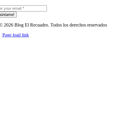
púntame!
© 2026 Blog El Recuadro. Todos los derechos reservados
Page load link
Ir
a
Arriba