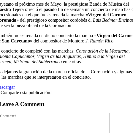
yetano el próximo mes de Mayo, la prestigiosa Banda de Música del
estro Tejera ofreció el pasado fin de semana un concierto de marchas 
ocesionales en el que fue estrenada la marcha
«Virgen del Carmen
oronada»
del prestigioso compositor cordobés d.
Luis Bedmar Encina
e sea la pieza oficial de la Coronación
mbién fue estrenada en dicho concierto la marcha
«Virgen del Carme
e San Cayetano»
del compositor de Montoro
J. Ramón Rico
.
 concierto de completó con las marchas:
Coronación de la Macarena,
loma Capuchinos, Virgen de las Angustias, Himno a la Virgen del
rmen, Mª Stma. del Subterraneo
ente otras.
 dejamos la grabación de la marcha oficial de la Coronación y algunas
 las marchas que se interpretaron en el concierto.
escargar
¡Comparte esta publicación!
Leave A Comment
Comment