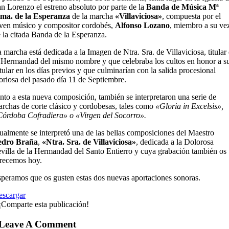
n Lorenzo el estreno absoluto por parte de la
Banda de Música Mª
tma. de la Esperanza
de la marcha
«Villaviciosa»
, compuesta por el
ven músico y compositor cordobés,
Alfonso Lozano
, miembro a su ve
 la citada Banda de la Esperanza.
 marcha está dedicada a la Imagen de Ntra. Sra. de Villaviciosa, titular
 Hermandad del mismo nombre y que celebraba los cultos en honor a s
tular en los días previos y que culminarían con la salida procesional
oriosa del pasado día 11 de Septiembre.
nto a esta nueva composición, también se interpretaron una serie de
rchas de corte clásico y cordobesas, tales como
«Gloria in Excelsis»,
órdoba Cofradiera» o «Virgen del Socorro».
ualmente se interpretó una de las bellas composiciones del Maestro
edro Braña
,
«Ntra. Sra. de Villaviciosa»
, dedicada a la Dolorosa
villa de la Hermandad del Santo Entierro y cuya grabación también os
recemos hoy.
peramos que os gusten estas dos nuevas aportaciones sonoras.
escargar
¡Comparte esta publicación!
Leave A Comment