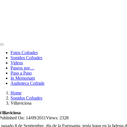
Toggle
Navigation
Fotos Cofrades
Sonidos Cofrades
Videos
Paseos por…
Paso a Paso
In Memoriam
Audioteca Cofrade
Home
Sonidos Cofrades
Villaviciosa
Villaviciosa
Published On: 14/09/2011
Views: 2328
 pasado 8 de Septiembre, día de la Fuensanta, tenía lugar en la Iglesia 