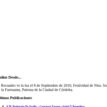
line Desde...
 Recuadro ve la luz el 8 de Septiembre de 2010, Festividad de Ntra. Sr
 la Fuensanta, Patrona de la Ciudad de Córdoba.
timas Publicaciones
A.M. Redención De Sevilla – Concierto Estreno «Salud Y Remedios»