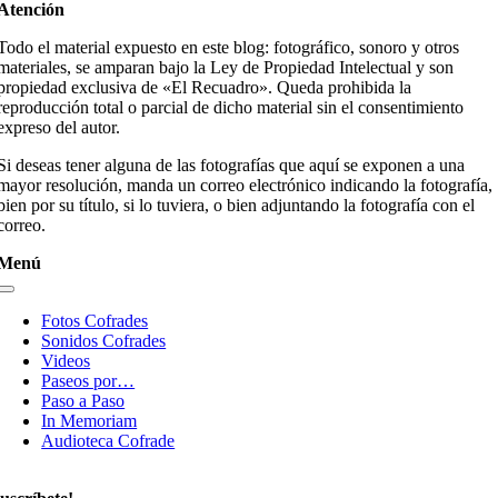
Atención
Todo el material expuesto en este blog: fotográfico, sonoro y otros
materiales, se amparan bajo la Ley de Propiedad Intelectual y son
propiedad exclusiva de «El Recuadro». Queda prohibida la
reproducción total o parcial de dicho material sin el consentimiento
expreso del autor.
Si deseas tener alguna de las fotografías que aquí se exponen a una
mayor resolución, manda un correo electrónico indicando la fotografía,
bien por su título, si lo tuviera, o bien adjuntando la fotografía con el
correo.
Menú
Toggle
Navigation
Fotos Cofrades
Sonidos Cofrades
Videos
Paseos por…
Paso a Paso
In Memoriam
Audioteca Cofrade