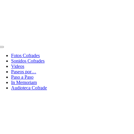
Toggle
Navigation
Fotos Cofrades
Sonidos Cofrades
Videos
Paseos por…
Paso a Paso
In Memoriam
Audioteca Cofrade