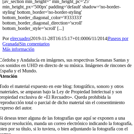
[av_section min_height='' min_height_pc='25'
min_height_px='500px' padding='default' shadow='no-border-
styling' bottom_border='no-border-styling'
bottom_border_diagonal_color='#333333'
bottom_border_diagonal_direction='scroll'
bottom_border_style='scroll' [...]
Por
elrecuadro
|
2019-11-28T16:15:17+01:00
06/11/2014
|
Paseos por
Granada
|
Sin comentarios
Más información
Córdoba y Andalucía en imágenes, sus respectivas Semanas Santas y
los sonidos en UHD en directo de su música. Imágenes de rincones de
España y el Mundo.
Atención
Todo el material expuesto en este blog: fotográfico, sonoro y otros
materiales, se amparan bajo la Ley de Propiedad Intelectual y son
propiedad exclusiva de «El Recuadro». Queda prohibida la
reproducción total o parcial de dicho material sin el consentimiento
expreso del autor.
Si deseas tener alguna de las fotografías que aquí se exponen a una
mayor resolución, manda un correo electrónico indicando la fotografía,
bien por su título, si lo tuviera, o bien adjuntando la fotografía con el