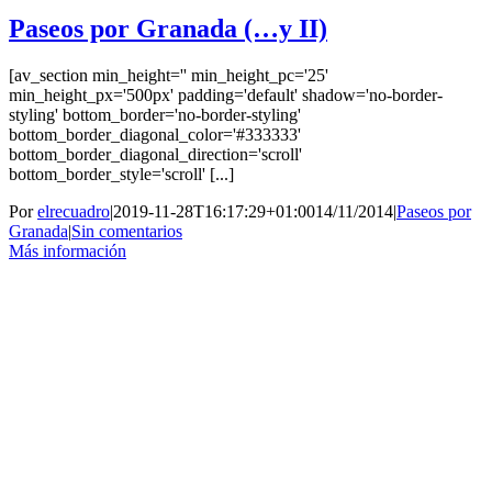
Paseos por Granada (…y II)
[av_section min_height='' min_height_pc='25'
min_height_px='500px' padding='default' shadow='no-border-
styling' bottom_border='no-border-styling'
bottom_border_diagonal_color='#333333'
bottom_border_diagonal_direction='scroll'
bottom_border_style='scroll' [...]
Por
elrecuadro
|
2019-11-28T16:17:29+01:00
14/11/2014
|
Paseos por
Granada
|
Sin comentarios
Más información