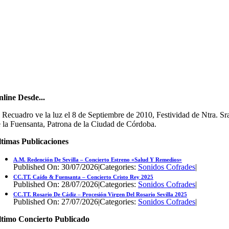
line Desde...
 Recuadro ve la luz el 8 de Septiembre de 2010, Festividad de Ntra. Sr
 la Fuensanta, Patrona de la Ciudad de Córdoba.
timas Publicaciones
A.M. Redención De Sevilla – Concierto Estreno «Salud Y Remedios»
Published On: 30/07/2026
|
Categories:
Sonidos Cofrades
|
CC.TT. Caído & Fuensanta – Concierto Cristo Rey 2025
Published On: 28/07/2026
|
Categories:
Sonidos Cofrades
|
CC.TT. Rosario De Cádiz – Procesión Virgen Del Rosario Sevilla 2025
Published On: 27/07/2026
|
Categories:
Sonidos Cofrades
|
ltimo Concierto Publicado