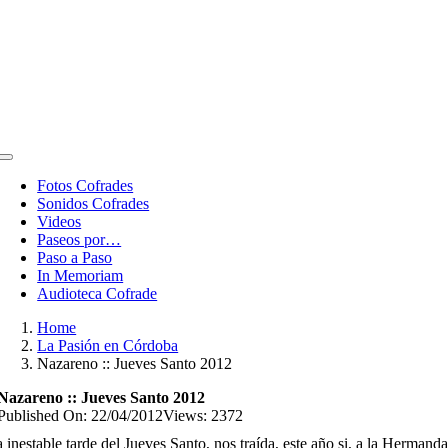
Toggle
Navigation
Fotos Cofrades
Sonidos Cofrades
Videos
Paseos por…
Paso a Paso
In Memoriam
Audioteca Cofrade
Home
La Pasión en Córdoba
Nazareno :: Jueves Santo 2012
Nazareno :: Jueves Santo 2012
Published On: 22/04/2012
Views: 2372
 inestable tarde del Jueves Santo, nos traída, este año si, a la Hermand