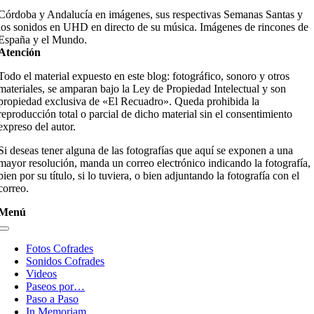
Córdoba y Andalucía en imágenes, sus respectivas Semanas Santas y
los sonidos en UHD en directo de su música. Imágenes de rincones de
España y el Mundo.
Atención
Todo el material expuesto en este blog: fotográfico, sonoro y otros
materiales, se amparan bajo la Ley de Propiedad Intelectual y son
propiedad exclusiva de «El Recuadro». Queda prohibida la
reproducción total o parcial de dicho material sin el consentimiento
expreso del autor.
Si deseas tener alguna de las fotografías que aquí se exponen a una
mayor resolución, manda un correo electrónico indicando la fotografía,
bien por su título, si lo tuviera, o bien adjuntando la fotografía con el
correo.
Menú
Toggle
Navigation
Fotos Cofrades
Sonidos Cofrades
Videos
Paseos por…
Paso a Paso
In Memoriam