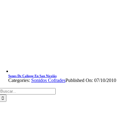
Sones De Caliope En San Nicolás
Categories:
Sonidos Cofrades
Published On: 07/10/2010
Buscar: