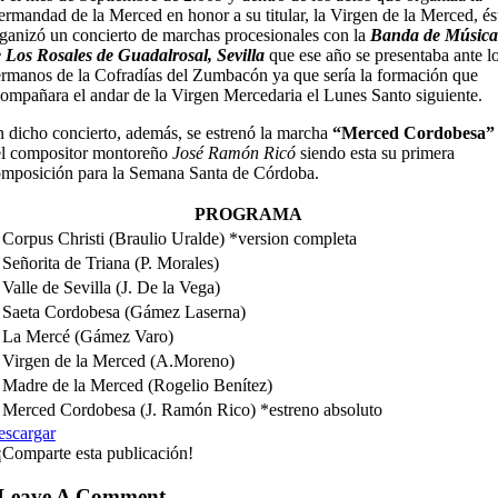
rmandad de la Merced en honor a su titular, la Virgen de la Merced, és
ganizó un concierto de marchas procesionales con la
Banda de Música
 Los Rosales de Guadalrosal, Sevilla
que ese año se presentaba ante l
rmanos de la Cofradías del Zumbacón ya que sería la formación que
ompañara el andar de la Virgen Mercedaria el Lunes Santo siguiente.
 dicho concierto, además, se estrenó la marcha
“Merced Cordobesa”
l compositor montoreño
José Ramón Ricó
siendo esta su primera
mposición para la Semana Santa de Córdoba.
PROGRAMA
 Corpus Christi (Braulio Uralde) *version completa
 Señorita de Triana (P. Morales)
 Valle de Sevilla (J. De la Vega)
 Saeta Cordobesa (Gámez Laserna)
 La Mercé (Gámez Varo)
 Virgen de la Merced (A.Moreno)
 Madre de la Merced (Rogelio Benítez)
 Merced Cordobesa (J. Ramón Rico) *estreno absoluto
escargar
¡Comparte esta publicación!
Leave A Comment