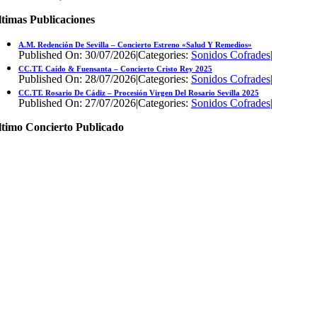
timas Publicaciones
A.M. Redención De Sevilla – Concierto Estreno «Salud Y Remedios»
Published On: 30/07/2026
|
Categories:
Sonidos Cofrades
|
CC.TT. Caído & Fuensanta – Concierto Cristo Rey 2025
Published On: 28/07/2026
|
Categories:
Sonidos Cofrades
|
CC.TT. Rosario De Cádiz – Procesión Virgen Del Rosario Sevilla 2025
Published On: 27/07/2026
|
Categories:
Sonidos Cofrades
|
ltimo Concierto Publicado