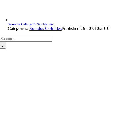
Sones De Caliope En San Nicolás
Categories:
Sonidos Cofrades
Published On: 07/10/2010
Buscar: