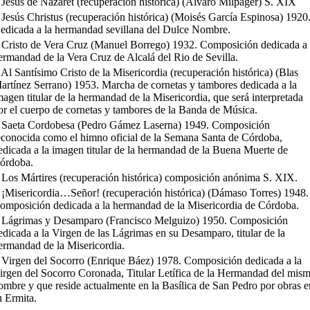
 Jesús de Nazaret (recuperación histórica) (Álvaro Milpager) S. XIX
 Jesús Christus (recuperación histórica) (Moisés García Espinosa) 1920
edicada a la hermandad sevillana del Dulce Nombre.
 Cristo de Vera Cruz (Manuel Borrego) 1932. Composición dedicada a 
ermandad de la Vera Cruz de Alcalá del Rio de Sevilla.
 Al Santísimo Cristo de la Misericordia (recuperación histórica) (Blas
artínez Serrano) 1953. Marcha de cornetas y tambores dedicada a la
magen titular de la hermandad de la Misericordia, que será interpretada
or el cuerpo de cornetas y tambores de la Banda de Música.
 Saeta Cordobesa (Pedro Gámez Laserna) 1949. Composición
econocida como el himno oficial de la Semana Santa de Córdoba,
edicada a la imagen titular de la hermandad de la Buena Muerte de
órdoba.
 Los Mártires (recuperación histórica) composición anónima S. XIX.
 ¡Misericordia…Señor! (recuperación histórica) (Dámaso Torres) 1948.
omposición dedicada a la hermandad de la Misericordia de Córdoba.
 Lágrimas y Desamparo (Francisco Melguizo) 1950. Composición
edicada a la Virgen de las Lágrimas en su Desamparo, titular de la
ermandad de la Misericordia.
 Virgen del Socorro (Enrique Báez) 1978. Composición dedicada a la
irgen del Socorro Coronada, Titular Letífica de la Hermandad del mis
ombre y que reside actualmente en la Basílica de San Pedro por obras e
u Ermita.