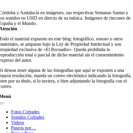
Córdoba y Andalucía en imágenes, sus respectivas Semanas Santas y
los sonidos en UHD en directo de su música. Imágenes de rincones de
España y el Mundo.
Atención
Todo el material expuesto en este blog: fotográfico, sonoro y otros
materiales, se amparan bajo la Ley de Propiedad Intelectual y son
propiedad exclusiva de «El Recuadro». Queda prohibida la
reproducción total o parcial de dicho material sin el consentimiento
expreso del autor.
Si deseas tener alguna de las fotografías que aquí se exponen a una
mayor resolución, manda un correo electrónico indicando la fotografía,
bien por su título, si lo tuviera, o bien adjuntando la fotografía con el
correo.
Menú
Toggle
Navigation
Fotos Cofrades
Sonidos Cofrades
Videos
Paseos por…