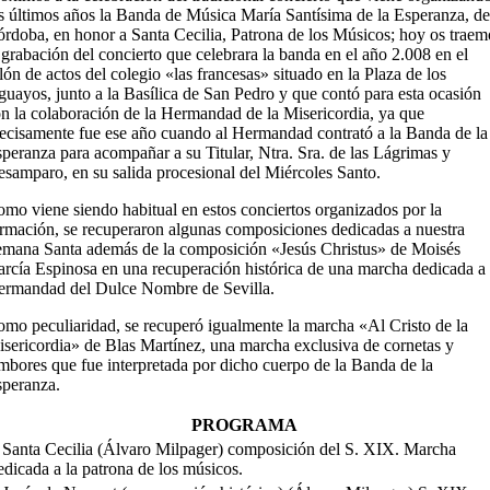
s últimos años la Banda de Música María Santísima de la Esperanza, de
rdoba, en honor a Santa Cecilia, Patrona de los Músicos; hoy os traem
 grabación del concierto que celebrara la banda en el año 2.008 en el
lón de actos del colegio «las francesas» situado en la Plaza de los
uayos, junto a la Basílica de San Pedro y que contó para esta ocasión
n la colaboración de la Hermandad de la Misericordia, ya que
ecisamente fue ese año cuando al Hermandad contrató a la Banda de la
peranza para acompañar a su Titular, Ntra. Sra. de las Lágrimas y
samparo, en su salida procesional del Miércoles Santo.
mo viene siendo habitual en estos conciertos organizados por la
rmación, se recuperaron algunas composiciones dedicadas a nuestra
mana Santa además de la composición «Jesús Christus» de Moisés
rcía Espinosa en una recuperación histórica de una marcha dedicada a 
rmandad del Dulce Nombre de Sevilla.
mo peculiaridad, se recuperó igualmente la marcha «Al Cristo de la
sericordia» de Blas Martínez, una marcha exclusiva de cornetas y
mbores que fue interpretada por dicho cuerpo de la Banda de la
peranza.
PROGRAMA
 Santa Cecilia (Álvaro Milpager) composición del S. XIX. Marcha
edicada a la patrona de los músicos.