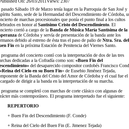
Published On: 26/03/2011
Views: 2307
 pasado Sábado 19 de Marzo tenía lugar en la Parroquia de San José y
píritu Santo, sede de la Hermandad del Descendimiento de Córdoba, u
ncierto de marchas procesionales que ponía el punto final a los cultos
lebrados en honor al
Santísimo Cristo del Descendimiento
. El
ncierto corrió a cargo de la
Banda de Música María Santísima de la
speranza
de Córdoba y servía de presentación de la banda ante los
rmanos debido al estreno de ésta tras el paso de palio de
Ntra. Sra. del
uen Fin
en la próxima Estación de Penitencia del Viernes Santo.
 programa del concierto contó con la interpretación de dos de las tres
rchas dedicadas a la Cofradía como son:
«Buen Fin del
escendimiento»
del desaparecido compositor cordobés Francisco Con
«Reina del Cielo en su Buen Fin
» de Eusebio Jiménez Tejada,
mponente de la Banda del Cristo del Amor de Córdoba y el cual fue el
cargado de dirigir a la banda en la interpretación de su marcha.
 programa se completó con marchas de corte clásico con algunas de
rácter más contemporáneo. El programa interpretado fue el siguiente:
REPERTORIO
+ Buen Fin del Descendimiento (F. Conde)
+ Reina del Cielo del Buen Fin (E. Jimenez Tejada)