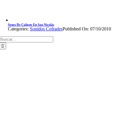
Sones De Caliope En San Nicolás
Categories:
Sonidos Cofrades
Published On: 07/10/2010
Buscar: