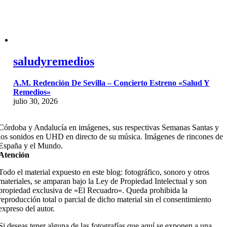
saludyremedios
A.M. Redención De Sevilla – Concierto Estreno «Salud Y
Remedios»
julio 30, 2026
Córdoba y Andalucía en imágenes, sus respectivas Semanas Santas y
los sonidos en UHD en directo de su música. Imágenes de rincones de
España y el Mundo.
Atención
Todo el material expuesto en este blog: fotográfico, sonoro y otros
materiales, se amparan bajo la Ley de Propiedad Intelectual y son
propiedad exclusiva de «El Recuadro». Queda prohibida la
reproducción total o parcial de dicho material sin el consentimiento
expreso del autor.
Si deseas tener alguna de las fotografías que aquí se exponen a una