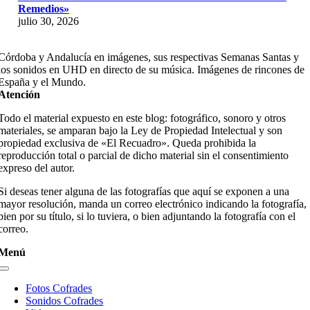
Remedios»
julio 30, 2026
Córdoba y Andalucía en imágenes, sus respectivas Semanas Santas y
los sonidos en UHD en directo de su música. Imágenes de rincones de
España y el Mundo.
Atención
Todo el material expuesto en este blog: fotográfico, sonoro y otros
materiales, se amparan bajo la Ley de Propiedad Intelectual y son
propiedad exclusiva de «El Recuadro». Queda prohibida la
reproducción total o parcial de dicho material sin el consentimiento
expreso del autor.
Si deseas tener alguna de las fotografías que aquí se exponen a una
mayor resolución, manda un correo electrónico indicando la fotografía,
bien por su título, si lo tuviera, o bien adjuntando la fotografía con el
correo.
Menú
Toggle
Navigation
Fotos Cofrades
Sonidos Cofrades