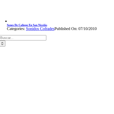
Sones De Caliope En San Nicolás
Categories:
Sonidos Cofrades
Published On: 07/10/2010
Buscar: