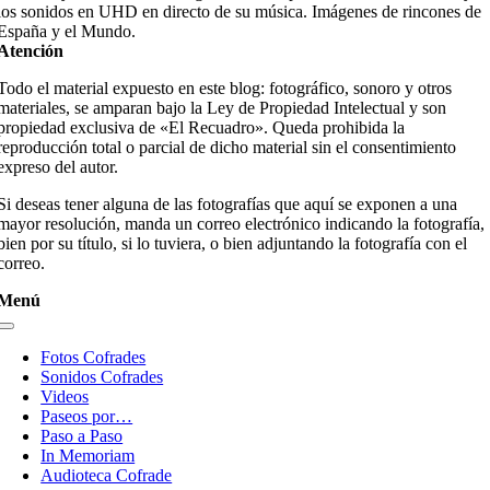
los sonidos en UHD en directo de su música. Imágenes de rincones de
España y el Mundo.
Atención
Todo el material expuesto en este blog: fotográfico, sonoro y otros
materiales, se amparan bajo la Ley de Propiedad Intelectual y son
propiedad exclusiva de «El Recuadro». Queda prohibida la
reproducción total o parcial de dicho material sin el consentimiento
expreso del autor.
Si deseas tener alguna de las fotografías que aquí se exponen a una
mayor resolución, manda un correo electrónico indicando la fotografía,
bien por su título, si lo tuviera, o bien adjuntando la fotografía con el
correo.
Menú
Toggle
Navigation
Fotos Cofrades
Sonidos Cofrades
Videos
Paseos por…
Paso a Paso
In Memoriam
Audioteca Cofrade