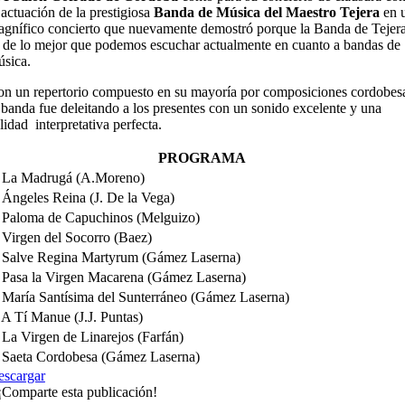
 actuación de la prestigiosa
Banda de Música del Maestro Tejera
en 
gnífico concierto que nuevamente demostró porque la Banda de Tejer
 de lo mejor que podemos escuchar actualmente en cuanto a bandas de
sica.
n un repertorio compuesto en su mayoría por composiciones cordobes
 banda fue deleitando a los presentes con un sonido excelente y una
lidad interpretativa perfecta.
PROGRAMA
 La Madrugá (A.Moreno)
 Ángeles Reina (J. De la Vega)
 Paloma de Capuchinos (Melguizo)
 Virgen del Socorro (Baez)
 Salve Regina Martyrum (Gámez Laserna)
 Pasa la Virgen Macarena (Gámez Laserna)
 María Santísima del Sunterráneo (Gámez Laserna)
 A Tí Manue (J.J. Puntas)
 La Virgen de Linarejos (Farfán)
 Saeta Cordobesa (Gámez Laserna)
escargar
¡Comparte esta publicación!