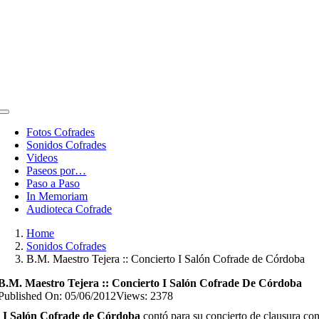
Toggle
Navigation
Fotos Cofrades
Sonidos Cofrades
Videos
Paseos por…
Paso a Paso
In Memoriam
Audioteca Cofrade
Home
Sonidos Cofrades
B.M. Maestro Tejera :: Concierto I Salón Cofrade de Córdoba
B.M. Maestro Tejera :: Concierto I Salón Cofrade De Córdoba
Published On: 05/06/2012
Views: 2378
l
I Salón Cofrade de Córdoba
contó para su concierto de clausura co