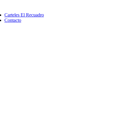
Saltar
ggle
al
vigation
Carteles El Recuadro
contenido
Contacto