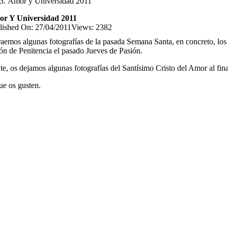
Amor y Universidad 2011
r Y Universidad 2011
lished On: 27/04/2011
Views: 2382
raemos algunas fotografías de la pasada Semana Santa, en concreto, los
ón de Penitencia el pasado Jueves de Pasión.
e, os dejamos algunas fotografías del Santísimo Cristo del Amor al final
ue os gusten.