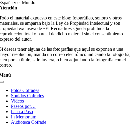
España y el Mundo.
Atención
Todo el material expuesto en este blog: fotográfico, sonoro y otros
materiales, se amparan bajo la Ley de Propiedad Intelectual y son
propiedad exclusiva de «El Recuadro». Queda prohibida la
reproducción total o parcial de dicho material sin el consentimiento
expreso del autor.
Si deseas tener alguna de las fotografías que aquí se exponen a una
mayor resolución, manda un correo electrónico indicando la fotografía,
bien por su título, si lo tuviera, o bien adjuntando la fotografía con el
correo.
Menú
Toggle
Navigation
Fotos Cofrades
Sonidos Cofrades
Videos
Paseos por…
Paso a Paso
In Memoriam
Audioteca Cofrade