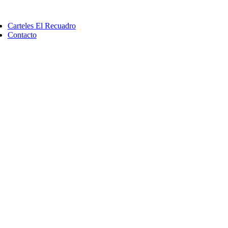
Saltar
ggle
al
vigation
Carteles El Recuadro
contenido
Contacto