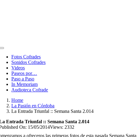
Toggle
Navigation
Fotos Cofrades
Sonidos Cofrades
Videos
Paseos por…
Paso a Paso
In Memoriam
Audioteca Cofrade
Home
La Pasión en Córdoba
La Entrada Triunfal :: Semana Santa 2.014
La Entrada Triunfal :: Semana Santa 2.014
Published On: 15/05/2014
Views: 2332
menzamos a ofreceros las primeras fotos de esta pasada Semana Santa