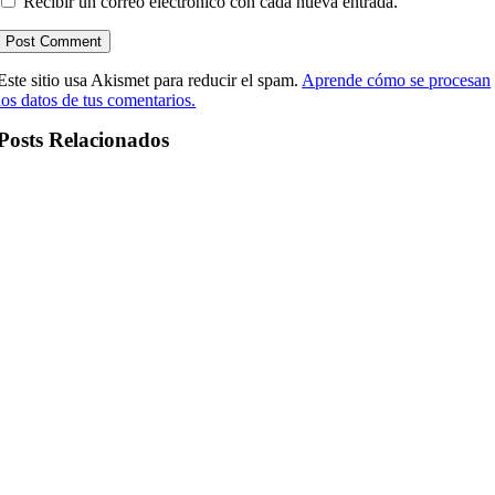
Recibir un correo electrónico con cada nueva entrada.
Este sitio usa Akismet para reducir el spam.
Aprende cómo se procesan
los datos de tus comentarios.
Posts Relacionados