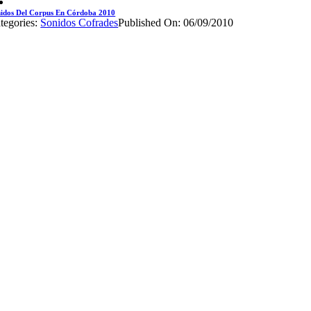
idos Del Corpus En Córdoba 2010
tegories:
Sonidos Cofrades
Published On: 06/09/2010