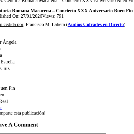
Centuria Romana Macarena – Concierto XXX Aniversario Buen Fin 
turia Romana Macarena – Concierto XXX Aniversario Buen Fin S
lished On: 27/01/2026
Views: 791
n cedida por
: Francisco M. Lahera (
Audios Cofrades en Directo
)
or Ángela
m
a
Estrella
 Cruz
Buen Fin
ien
Real
r
mparte esta publicación!
ave A Comment