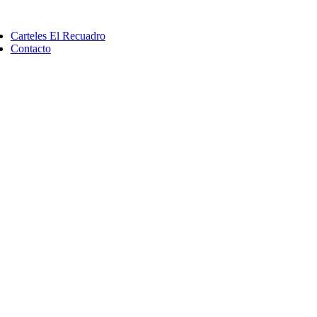
Saltar
ggle
al
vigation
Carteles El Recuadro
contenido
Contacto