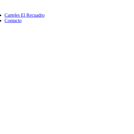
Saltar
ggle
al
vigation
Carteles El Recuadro
contenido
Contacto