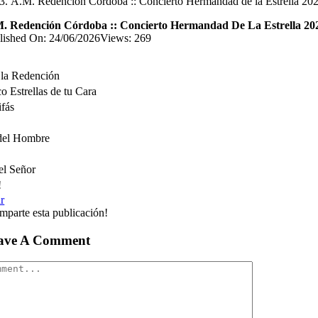
A.M. Redención Córdoba :: Concierto Hermandad de la Estrella 20
. Redención Córdoba :: Concierto Hermandad De La Estrella 20
lished On: 24/06/2026
Views: 269
 la Redención
o Estrellas de tu Cara
fás
 del Hombre
el Señor
!
r
mparte esta publicación!
ave A Comment
mment