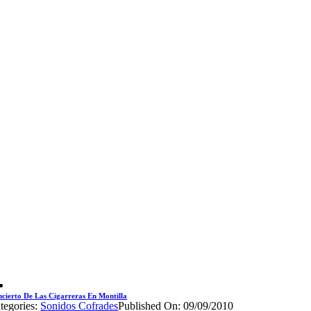
cierto De Las Cigarreras En Montilla
tegories:
Sonidos Cofrades
Published On: 09/09/2010