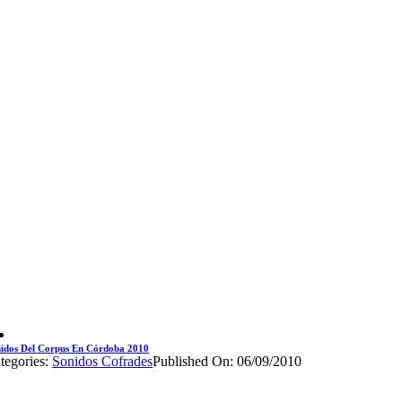
idos Del Corpus En Córdoba 2010
tegories:
Sonidos Cofrades
Published On: 06/09/2010