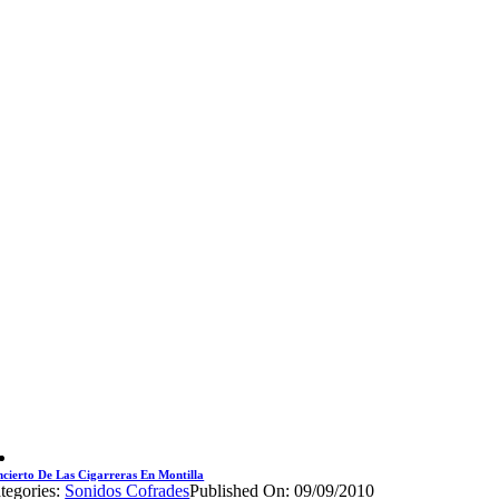
cierto De Las Cigarreras En Montilla
tegories:
Sonidos Cofrades
Published On: 09/09/2010