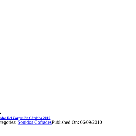
idos Del Corpus En Córdoba 2010
tegories:
Sonidos Cofrades
Published On: 06/09/2010