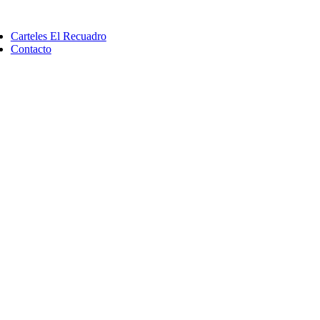
Saltar
ggle
al
vigation
Carteles El Recuadro
contenido
Contacto