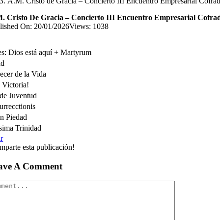
A.M. Cristo de Gracia – Concierto III Encuentro Empresarial Cofra
. Cristo De Gracia – Concierto III Encuentro Empresarial Cofra
lished On: 20/01/2026
Views: 1038
es: Dios está aquí + Martyrum
ad
ecer de la Vida
 Victoria!
de Juventud
rrecctionis
en Piedad
sima Trinidad
r
mparte esta publicación!
ave A Comment
mment